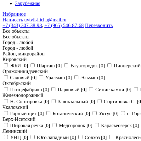
Зарубежная
Избранное
Написать
uytvil-ilicha@mail.ru
+7 (343) 307-38-98
,
+7 (965) 546-87-68
Перезвонить
Все объекты
Все объекты
Город - любой
Город - любой
Район, микрорайон
Кировский
ЖБИ
[0]
Шарташ
[0]
Втузгородок
[0]
Пионерски
Орджоникидзевский
Садовый
[0]
Уралмаш
[0]
Эльмаш
[0]
Октябрьский
Птицефабрика
[0]
Парковый
[0]
Синие камни
[0]
Железнодорожный
Н. Сортировка
[0]
Завокзальный
[0]
Сортировка С.
[0
Чкаловский
Горный щит
[0]
Ботанический
[0]
Уктус
[0]
с. Го
Верх-Исетский
Широкая речка
[0]
Медгородок
[0]
Карасьеозёрск
[0]
Ленинский
УНЦ
[0]
Юго-западный
[0]
Совхоз
[0]
Краснолес