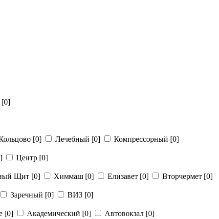
й
[0]
Кольцово
[0]
Лечебный
[0]
Компрессорный
[0]
]
Центр
[0]
рный Щит
[0]
Химмаш
[0]
Елизавет
[0]
Вторчермет
[0]
Заречный
[0]
ВИЗ
[0]
ье
[0]
Академический
[0]
Автовокзал
[0]