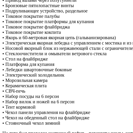
• Привод валами через полутуннели
• Бронзовые пятилопастные винты
• Подруливающее устройство, раздельное
• Тиковое покрытие палубы
• Тиковое покрытие платформы для купания
• Тиковое покрытие флайбриджа
• Тиковое покрытие кокпита
• Якорь и 60-метровая якорная цепь (гальванизирована)
• Электрическая якорная лебедка с управлением с мостика и из
• Носовой якорный блок из нержавеющей стали с ограничителе
• Стеклоочистители и омыватели ветрового стекла
• Стол на флайбридже
• Платформа для купания
• Лебедки швартовочные боковые
• Электрический холодильник
• Морозильная камера
• Керамическая плита
• СВЧ-печь
• Набор посуды на 6 персон
• Набор вилок и ножей на 6 персон
• Тент кормовой
• Чехол панели управления на флайбридже
• Чехол на обеденный стол на флайбридже
• Стояночный чехол зимний