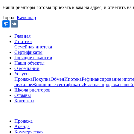
Наши риэлторы готовы приехать к вам на адрес, и ответить на 
Город:
Качканар
Главная
Ипотека
Семейная ипотека
Сертификаты
Горящие вакансии
Наши объекты
О компании
Услуги
Продажа
Покупка
Обмен
Ипотека
Рефинансирование ипоте
нежилое
Жилищные сертификаты
Быстрая продажа вашей
Школа риелторов
Отзывы
Контакты
Продажа
Аренда
Коммерческая