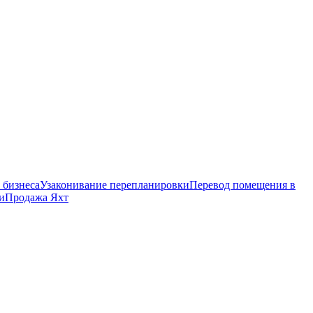
 бизнеса
Узаконивание перепланировки
Перевод помещения в
и
Продажа Яхт