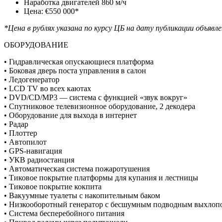
Наработка двигателей 860 м/ч
Цена: €550 000*
*Цена в рублях указана по курсу ЦБ на дату публикации объявл
ОБОРУДОВАНИЕ
• Гидравлическая опускающиеся платформа
• Боковая дверь поста управления в салон
• Ледогенератор
• LCD TV во всех каютах
• DVD/СD/MP3 — система с функцией «звук вокруг»
• Спутниковое телевизионное оборудование, 2 декодера
• Оборудование для выхода в интернет
• Радар
• Плоттер
• Автопилот
• GPS-навигация
• УКВ радиостанция
• Автоматическая система пожаротушения
• Тиковое покрытие платформы для купания и лестницы
• Тиковое покрытие кокпита
• Вакуумные туалеты с накопительным баком
• Низкооборотный генератор с бесшумным подводным выхлоп
• Система бесперебойного питания