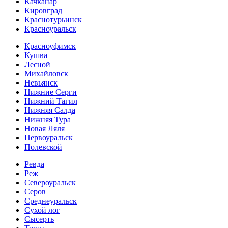
Качканар
Кировград
Краснотурьинск
Красноуральск
Красноуфимск
Кушва
Лесной
Михайловск
Невьянск
Нижние Серги
Нижний Тагил
Нижняя Салда
Нижняя Тура
Новая Ляля
Первоуральск
Полевской
Ревда
Реж
Североуральск
Серов
Среднеуральск
Сухой лог
Сысерть