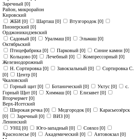
Заречный
[0]
Район, микрорайон
Кировский
ЖБИ
[0]
Шарташ
[0]
Втузгородок
[0]
Пионерский
[0]
Орджоникидзевский
Садовый
[0]
Уралмаш
[0]
Эльмаш
[0]
Октябрьский
Птицефабрика
[0]
Парковый
[0]
Синие камни
[0]
Кольцово
[0]
Лечебный
[0]
Компрессорный
[0]
Железнодорожный
Н. Сортировка
[0]
Завокзальный
[0]
Сортировка С.
[0]
Центр
[0]
Чкаловский
Горный щит
[0]
Ботанический
[0]
Уктус
[0]
с.
Горный Щит
[0]
Химмаш
[0]
Елизавет
[0]
Вторчермет
[0]
Верх-Исетский
Широкая речка
[0]
Медгородок
[0]
Карасьеозёрск
[0]
Заречный
[0]
ВИЗ
[0]
Ленинский
УНЦ
[0]
Юго-западный
[0]
Совхоз
[0]
Краснолесье
[0]
Академический
[0]
Автовокзал
[0]