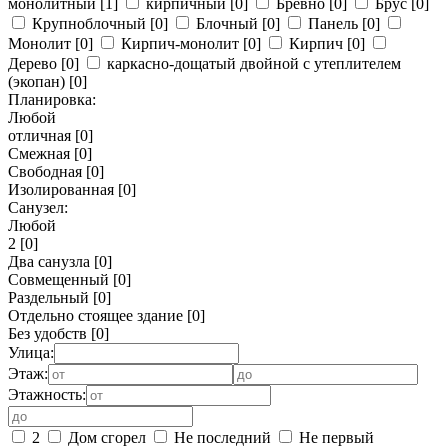
монолитный
[1]
кирпичный
[0]
Бревно
[0]
Брус
[0]
Крупноблочный
[0]
Блочный
[0]
Панель
[0]
Монолит
[0]
Кирпич-монолит
[0]
Кирпич
[0]
Дерево
[0]
каркасно-дощатый двойной с утеплителем
(экопан)
[0]
Планировка:
Любой
отличная
[0]
Смежная
[0]
Свободная
[0]
Изолированная
[0]
Санузел:
Любой
2
[0]
Два санузла
[0]
Совмещенный
[0]
Раздельный
[0]
Отдельно стоящее здание
[0]
Без удобств
[0]
Улица:
Этаж:
Этажность:
2
Дом сгорел
Не последний
Не первый