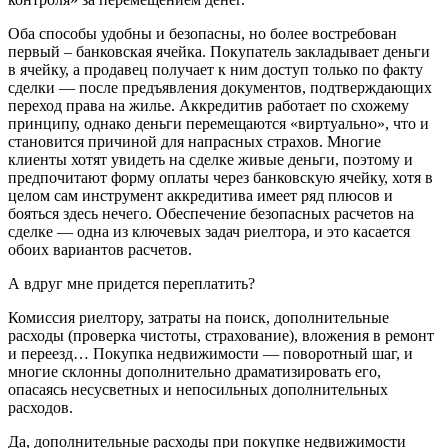
Оба способы удобны и безопасны, но более востребован
первый – банковская ячейка. Покупатель закладывает деньги
в ячейку, а продавец получает к ним доступ только по факту
сделки — после предъявления документов, подтверждающих
переход права на жилье. Аккредитив работает по схожему
принципу, однако деньги перемещаются «виртуально», что и
становится причиной для напрасных страхов. Многие
клиенты хотят увидеть на сделке живые деньги, поэтому и
предпочитают форму оплаты через банковскую ячейку, хотя в
целом сам инструмент аккредитива имеет ряд плюсов и
бояться здесь нечего. Обеспечение безопасных расчетов на
сделке — одна из ключевых задач риелтора, и это касается
обоих вариантов расчетов.
А вдруг мне придется переплатить?
Комиссия риелтору, затраты на поиск, дополнительные
расходы (проверка чистоты, страхование), вложения в ремонт
и переезд… Покупка недвижимости — поворотный шаг, и
многие склонны дополнительно драматизировать его,
опасаясь несусветных и непосильных дополнительных
расходов.
Да, дополнительные расходы при покупке недвижимости