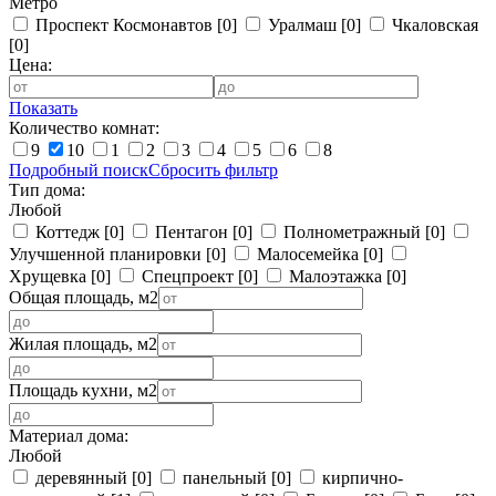
Метро
Проспект Космонавтов
[0]
Уралмаш
[0]
Чкаловская
[0]
Цена:
Показать
Количество комнат:
9
10
1
2
3
4
5
6
8
Подробный поиск
Сбросить фильтр
Тип дома:
Любой
Коттедж
[0]
Пентагон
[0]
Полнометражный
[0]
Улучшенной планировки
[0]
Малосемейка
[0]
Хрущевка
[0]
Спецпроект
[0]
Малоэтажка
[0]
Общая площадь, м2
Жилая площадь, м2
Площадь кухни, м2
Материал дома:
Любой
деревянный
[0]
панельный
[0]
кирпично-