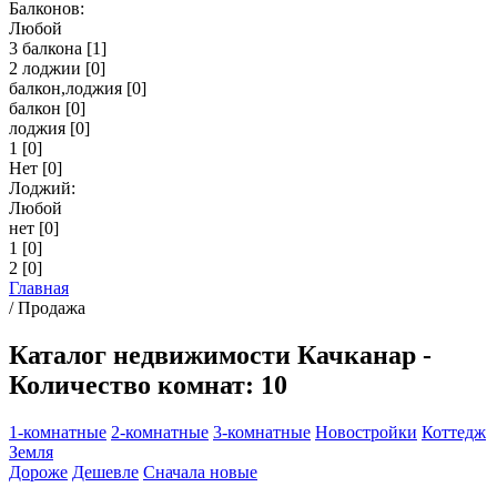
Балконов:
Любой
3 балкона
[1]
2 лоджии
[0]
балкон,лоджия
[0]
балкон
[0]
лоджия
[0]
1
[0]
Нет
[0]
Лоджий:
Любой
нет
[0]
1
[0]
2
[0]
Главная
/
Продажа
Каталог недвижимости Качканар -
Количество комнат: 10
1-комнатные
2-комнатные
3-комнатные
Новостройки
Коттедж
Земля
Дороже
Дешевле
Сначала новые