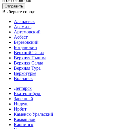
и без оговорок.
Выберите город:
Алапаевск
Арамиль
Артемовский
Асбест
Березовский
Богданович
Верхний Тагил
Верхняя Пышма
Верхняя Салда
Верхняя Тура
Верхотурье
Волчанск
Дегтярск
Екатеринбург
Заречный
Ивдель
Ирбит
Каменск-Уральский
Камышлов
Карпинск