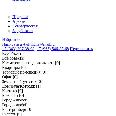
Продажа
Аренда
Коммерческая
Зарубежная
Избранное
Написать
uytvil-ilicha@mail.ru
+7 (343) 307-38-98
,
+7 (965) 546-87-68
Перезвонить
Все объекты
Все объекты
Коммерческая недвижимость
[0]
Квартиры
[0]
Торговые помещения
[0]
Офис
[0]
Земельный участок
[0]
Дом/Дача/Коттедж
[1]
Коттедж
[0]
Комнаты
[0]
Город - любой
Город - любой
Екатеринбург
[0]
Бисерть
[0]