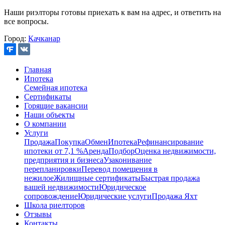
Наши риэлторы готовы приехать к вам на адрес, и ответить на
все вопросы.
Город:
Качканар
Главная
Ипотека
Семейная ипотека
Сертификаты
Горящие вакансии
Наши объекты
О компании
Услуги
Продажа
Покупка
Обмен
Ипотека
Рефинансирование
ипотеки от 7,1 %
Аренда
Подбор
Оценка недвижимости,
предприятия и бизнеса
Узаконивание
перепланировки
Перевод помещения в
нежилое
Жилищные сертификаты
Быстрая продажа
вашей недвижимости
Юридическое
сопровождение
Юридические услуги
Продажа Яхт
Школа риелторов
Отзывы
Контакты