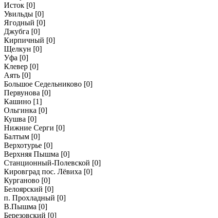
Исток
[0]
Увильды
[0]
Ягодный
[0]
Джубга
[0]
Кирпичный
[0]
Щелкун
[0]
Уфа
[0]
Клевер
[0]
Аять
[0]
Большое Седельниково
[0]
Первунова
[0]
Кашино
[1]
Ольгинка
[0]
Кушва
[0]
Нижние Серги
[0]
Балтым
[0]
Верхотурье
[0]
Верхняя Пышма
[0]
Станционный-Полевской
[0]
Кировград пос. Лёвиха
[0]
Курганово
[0]
Белоярский
[0]
п. Прохладный
[0]
В.Пышма
[0]
Березовский
[0]